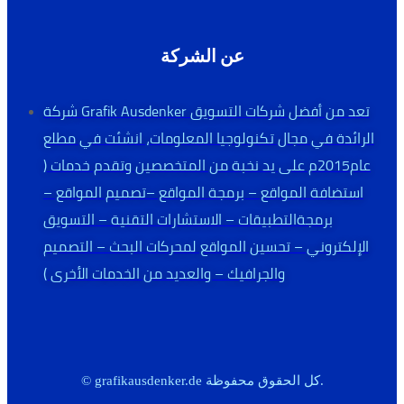
عن الشركة
شركة Grafik Ausdenker تعد من أفضل شركات التسويق
الرائدة في مجال تكنولوجيا المعلومات، انشئت في مطلع
عام2015م على يد نخبة من المتخصصين وتقدم خدمات (
استضافة المواقع – برمجة المواقع –تصميم المواقع –
برمجةالتطبيقات – الاستشارات التقنية – التسويق
الإلكتروني – تحسين المواقع لمحركات البحث – التصميم
والجرافيك – والعديد من الخدمات الأخرى )
© grafikausdenker.de كل الحقوق محفوظة.