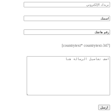
[countrytext* countrytext-347]
ارسل