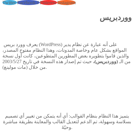
Twitter
Facebook-f
Pinterest
Instagram
ووردبريس
يعرف وورد بريس (WordPress) على أنه عبارة عن نظام يدير
المواقع بشكل عام وخاصة المدونات، وهذا النظام مفتوح المصدر،
والذين قاموا بتطويره بعض المطورين المتطوعين، كانت أول نسخة
من الـ
(ووردبريس)،
حيث تم إصدار هذه النسخة في تاريخ 2003/5/27
من خلال (مات مولينغ).
يتميز هذا النظام بنظام القوالب: أي أنه يتمكن من تغيير أي تصميم
بسلاسة وسهولة، تم الدعم لتعديل القالب والمعاينة بطريقة مباشرة
وحيّةَ.