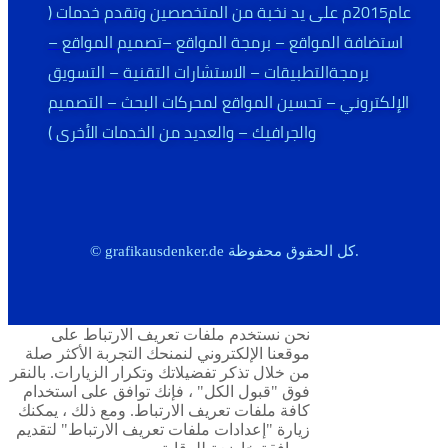
عام2015م على يد نخبة من المتخصصين وتقدم خدمات (
استضافة المواقع – برمجة المواقع –تصميم المواقع –
برمجةالتطبيقات – الاستشارات التقنية – التسويق
الإلكتروني – تحسين المواقع لمحركات البحث – التصميم
والجرافيك – والعديد من الخدمات الأخرى )
© grafikausdenker.de كل الحقوق محفوظة.
نحن نستخدم ملفات تعريف الارتباط على
موقعنا الإلكتروني لنمنحك التجربة الأكثر صلة
من خلال تذكر تفضيلاتك وتكرار الزيارات. بالنقر
فوق "قبول الكل" ، فإنك توافق على استخدام
كافة ملفات تعريف الارتباط. ومع ذلك ، يمكنك
زيارة "إعدادات ملفات تعريف الارتباط" لتقديم